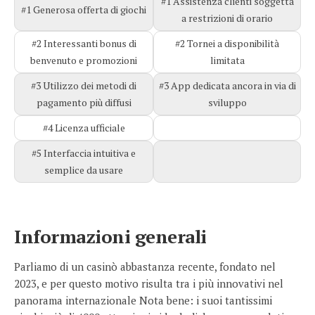
#1 Assistenza clienti soggetta
#1 Generosa offerta di giochi
a restrizioni di orario
#2 Interessanti bonus di
#2 Tornei a disponibilità
benvenuto e promozioni
limitata
#3 Utilizzo dei metodi di
#3 App dedicata ancora in via di
pagamento più diffusi
sviluppo
#4 Licenza ufficiale
#5 Interfaccia intuitiva e
semplice da usare
Informazioni generali
Parliamo di un casinò abbastanza recente, fondato nel
2023, e per questo motivo risulta tra i più innovativi nel
panorama internazionale Nota bene: i suoi tantissimi