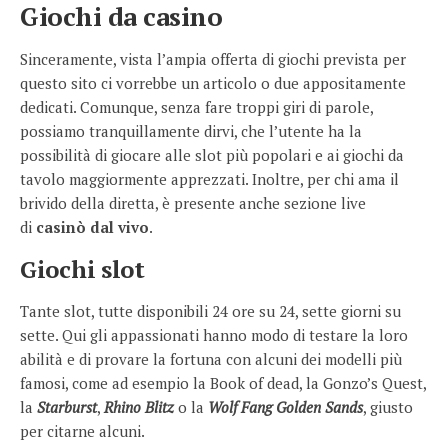
Giochi da casino
Sinceramente, vista l’ampia offerta di giochi prevista per
questo sito ci vorrebbe un articolo o due appositamente
dedicati. Comunque, senza fare troppi giri di parole,
possiamo tranquillamente dirvi, che l’utente ha la
possibilità di giocare alle slot più popolari e ai giochi da
tavolo maggiormente apprezzati. Inoltre, per chi ama il
brivido della diretta, è presente anche sezione live
di
casinò dal vivo
.
Giochi slot
Tante slot, tutte disponibili 24 ore su 24, sette giorni su
sette. Qui gli appassionati hanno modo di testare la loro
abilità e di provare la fortuna con alcuni dei modelli più
famosi, come ad esempio la Book of dead, la Gonzo’s Quest,
la
Starburst
,
Rhino Blitz
o la
Wolf Fang Golden Sands
, giusto
per citarne alcuni.