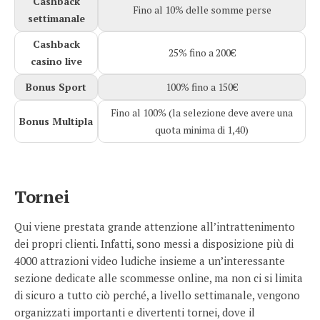
Cashback
Fino al 10% delle somme perse
settimanale
Cashback
25% fino a 200€
casino live
Bonus Sport
100% fino a 150€
Fino al 100% (la selezione deve avere una
Bonus Multipla
quota minima di 1,40)
Tornei
Qui viene prestata grande attenzione all’intrattenimento
dei propri clienti. Infatti, sono messi a disposizione più di
4000 attrazioni video ludiche insieme a un’interessante
sezione dedicate alle scommesse online, ma non ci si limita
di sicuro a tutto ciò perché, a livello settimanale, vengono
organizzati importanti e divertenti tornei, dove il