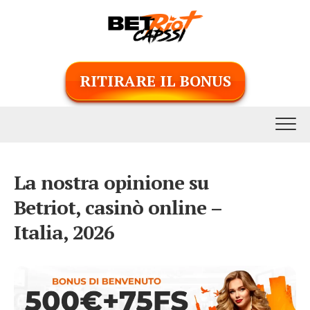
Skip
to
content
RITIRARE IL BONUS
La nostra opinione su
Betriot, casinò online –
Italia, 2026