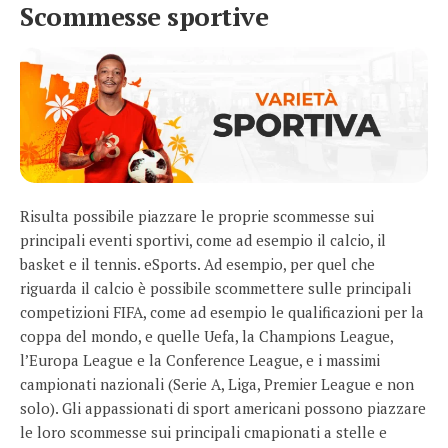
Scommesse sportive
Risulta possibile piazzare le proprie scommesse sui
principali eventi sportivi, come ad esempio il calcio, il
basket e il tennis. eSports. Ad esempio, per quel che
riguarda il calcio è possibile scommettere sulle principali
competizioni FIFA, come ad esempio le qualificazioni per la
coppa del mondo, e quelle Uefa, la Champions League,
l’Europa League e la Conference League, e i massimi
campionati nazionali (Serie A, Liga, Premier League e non
solo). Gli appassionati di sport americani possono piazzare
le loro scommesse sui principali cmapionati a stelle e