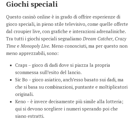
Giochi speciali
Questo casinò online è in grado di offrire esperienze di
gioco speciali, in pieno stile televisivo, come quelle offerte
dal croupier live, con grafiche e interazioni adrenaliniche.
Tra tutti i giochi speciali segnaliamo
Dream Catcher, Crazy
Time
e
Monopoly Live.
Meno conosciuti, ma per questo non
meno apprezzabili, sono:
Craps – gioco di dadi dove si piazza la propria
scommessa sull’esito del lancio.
Sic Bo – gioco asiatico, anch’esso basato sui dadi, ma
che si basa su combinazioni, puntante e moltiplicatori
originali.
Keno – è invece decisamente più simile alla lotteria;
qui si devono scegliere i numeri sperando poi che
siano estratti.