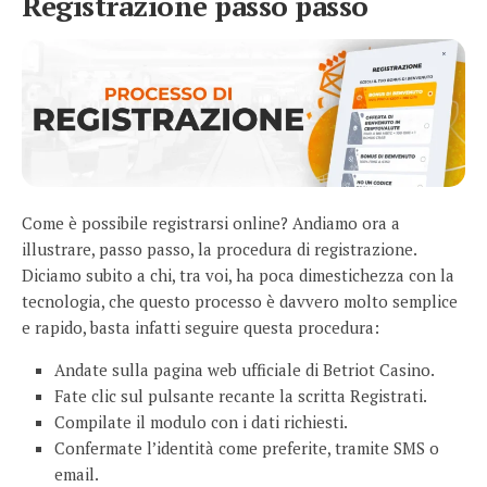
Registrazione passo passo
Come è possibile registrarsi online? Andiamo ora a
illustrare, passo passo, la procedura di registrazione.
Diciamo subito a chi, tra voi, ha poca dimestichezza con la
tecnologia, che questo processo è davvero molto semplice
e rapido, basta infatti seguire questa procedura:
Andate sulla pagina web ufficiale di Betriot Casino.
Fate clic sul pulsante recante la scritta Registrati.
Compilate il modulo con i dati richiesti.
Confermate l’identità come preferite, tramite SMS o
email.