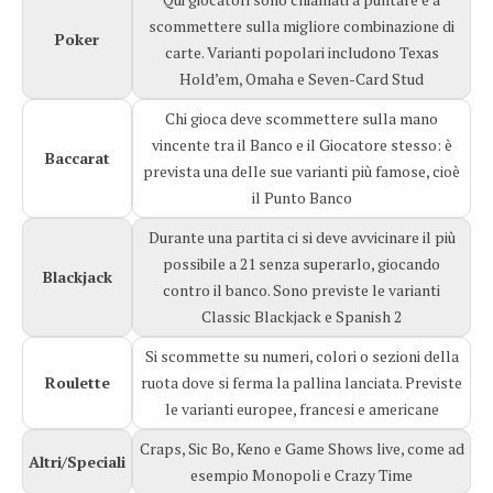
scommettere sulla migliore combinazione di
Poker
carte. Varianti popolari includono Texas
Hold’em, Omaha e Seven-Card Stud
Chi gioca deve scommettere sulla mano
vincente tra il Banco e il Giocatore stesso: è
Baccarat
prevista una delle sue varianti più famose, cioè
il Punto Banco
Durante una partita ci si deve avvicinare il più
possibile a 21 senza superarlo, giocando
Blackjack
contro il banco. Sono previste le varianti
Classic Blackjack e Spanish 2
Si scommette su numeri, colori o sezioni della
Roulette
ruota dove si ferma la pallina lanciata. Previste
le varianti europee, francesi e americane
Craps, Sic Bo, Keno e Game Shows live, come ad
Altri/Speciali
esempio Monopoli e Crazy Time