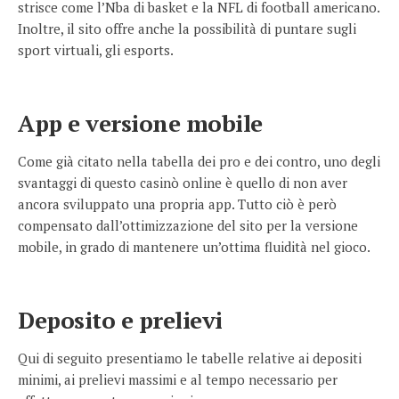
strisce come l’Nba di basket e la NFL di football americano.
Inoltre, il sito offre anche la possibilità di puntare sugli
sport virtuali, gli esports.
App e versione mobile
Come già citato nella tabella dei pro e dei contro, uno degli
svantaggi di questo casinò online è quello di non aver
ancora sviluppato una propria app. Tutto ciò è però
compensato dall’ottimizzazione del sito per la versione
mobile, in grado di mantenere un’ottima fluidità nel gioco.
Deposito e prelievi
Qui di seguito presentiamo le tabelle relative ai depositi
minimi, ai prelievi massimi e al tempo necessario per