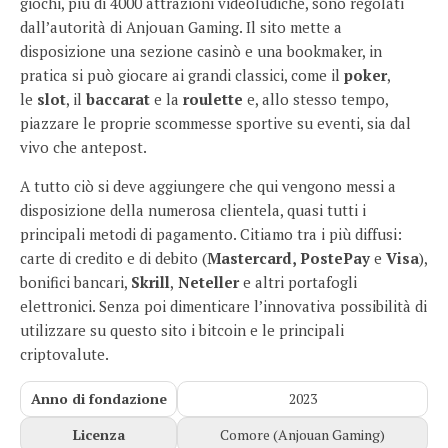
giochi, più di 4000 attrazioni videoludiche, sono regolati
dall’autorità di Anjouan Gaming. Il sito mette a
disposizione una sezione casinò e una bookmaker, in
pratica si può giocare ai grandi classici, come il
poker
,
le
slot
, il
baccarat
e la
roulette
e, allo stesso tempo,
piazzare le proprie scommesse sportive su eventi, sia dal
vivo che antepost.
A tutto ciò si deve aggiungere che qui vengono messi a
disposizione della numerosa clientela, quasi tutti i
principali metodi di pagamento. Citiamo tra i più diffusi:
carte di credito e di debito (
Mastercard, PostePay
e
Visa
),
bonifici bancari,
Skrill
,
Neteller
e altri portafogli
elettronici. Senza poi dimenticare l’innovativa possibilità di
utilizzare su questo sito i bitcoin e le principali
criptovalute.
Anno di fondazione
2023
Licenza
Comore (Anjouan Gaming)