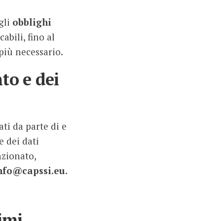
gli
obblighi
abili, fino al
più necessario.
to e dei
ti da parte di e
 dei dati
nzionato,
nfo@capssi.eu
.
imi