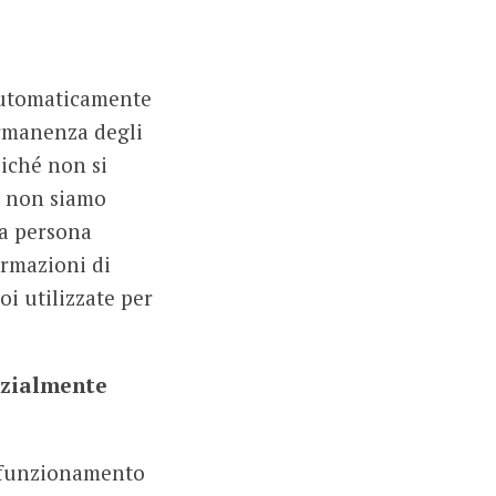
 automaticamente
ermanenza degli
oiché non si
ro non siamo
na persona
ormazioni di
oi utilizzate per
nzialmente
l funzionamento