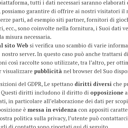
piattaforma, tutti i dati necessari saranno elaborati
possiamo garantire di offrire ai nostri visitatori il 
terze parti, ad esempio siti partner, fornitori di gioc
i, ecc., sono coinvolte nella fornitura, i Suoi dati 
la misura necessaria.
l sito Web
si verifica uno scambio di varie informa
l nostro server. In questo caso può anche trattarsi di
i così raccolte sono utilizzate, tra l’altro, per otti
r visualizzare
pubblicità
nel browser del Suo dispos
sizioni del GDPR, Le spettano
diritti diversi
che pu
 Questi diritti includono il diritto di
opposizione
a
ati, in particolare all’elaborazione dei dati per scopi
pposizione è
messa in evidenza
con appositi caratter
tra politica sulla privacy, l’utente può contattarci
li di contatto sono riportati qui di seguito.