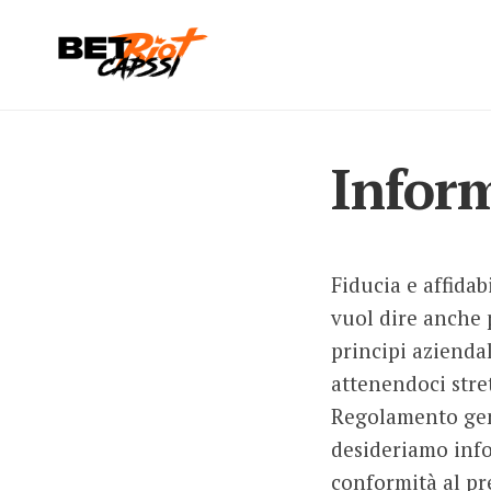
Skip
to
content
Inform
Fiducia e affidab
vuol dire anche p
principi aziendal
attenendoci stret
Regolamento gene
desideriamo info
conformità al pr