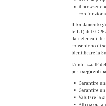
il browser ch
con funzional
Il fondamento gi
lett. f) del GDPR
dati elencati di 
consentono di sco
identificare la S
L’indirizzo IP de
per i
seguenti s
Garantire un
Garantire un 
Valutare la si
Altri scopi a