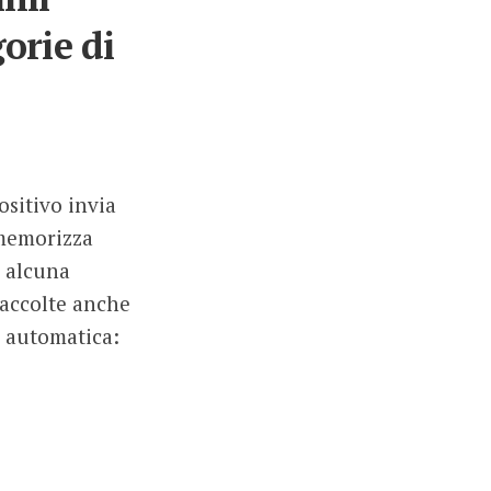
orie di
ositivo invia
 memorizza
o alcuna
accolte anche
e automatica: