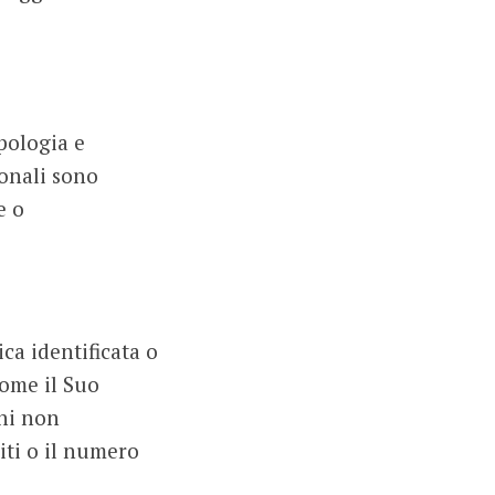
pologia e
sonali sono
e o
ica identificata o
come il Suo
oni non
iti o il numero