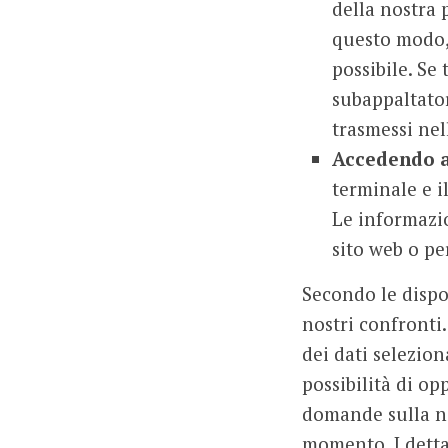
della nostra 
questo modo, 
possibile. Se 
subappaltator
trasmessi nel
Accedendo a
terminale e i
Le informazion
sito web o pe
Secondo le dispo
nostri confronti.
dei dati selezion
possibilità di o
domande sulla nos
momento. I dettag