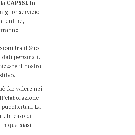
 da
CAPSSI
. In
miglior servizio
hi online,
verranno
zioni tra il Suo
 dati personali.
mizzare il nostro
itivo.
ò far valere nei
ll’elaborazione
 pubblicitari. La
i. In caso di
 in qualsiasi