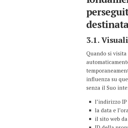
perseguit
destinata
3.1. Visual
Quando si visita 
automaticamente 
temporaneamente 
influenza su que
senza il Suo int
l’indirizzo IP
la data e l’or
il sito web da
ID della pro